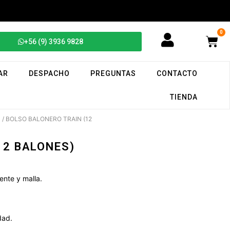
0
+56 (9) 3936 9828
AR
DESPACHO
PREGUNTAS
CONTACTO
TIENDA
S
/ BOLSO BALONERO TRAIN (12
12 BALONES)
ente y malla.
dad.