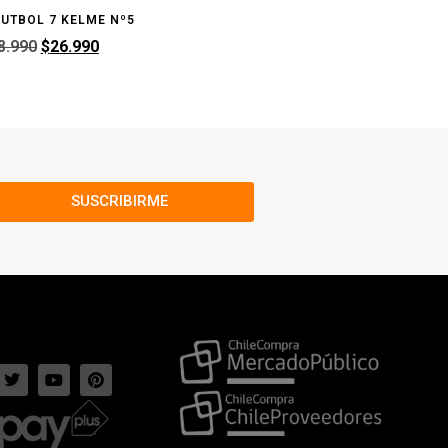
UTBOL 7 KELME Nº5
BALON FUTBOL 7 KELME RE
8.990
$
26.990
$
25.990
$
23.9
SUSCRIBIRME