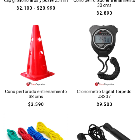
Clip giratorio aros y poste 25mm
Cono perforado entrenamiento
30 cms
$
2.100
-
$
20.990
$
2.890
Cono perforado entrenamiento
Cronometro Digital Torpedo
38 cms
JS307
$
3.590
$
9.500