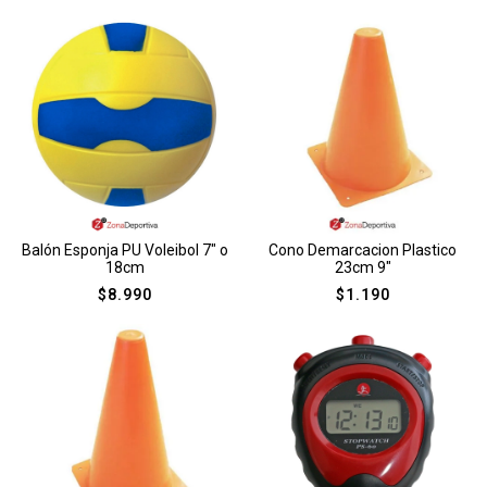
Balón Esponja PU Voleibol 7″ o
Cono Demarcacion Plastico
18cm
23cm 9″
$
8.990
$
1.190