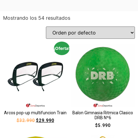
Mostrando los 54 resultados
¡Oferta!
Arcos pop-up multifuncion Train
Balon Gimnasia Ritmica Clasico
DRB Nº6
$
32.990
$
29.990
$
5.990