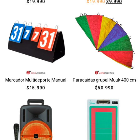
$
19.990
$
19.990
$
9.990
Marcador Multideporte Manual
Paracaidas grupal Muuk 400 cm
$
15.990
$
50.990