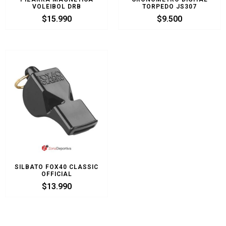
VOLEIBOL DRB
TORPEDO JS307
$
15.990
$
9.500
SILBATO FOX40 CLASSIC
OFFICIAL
$
13.990