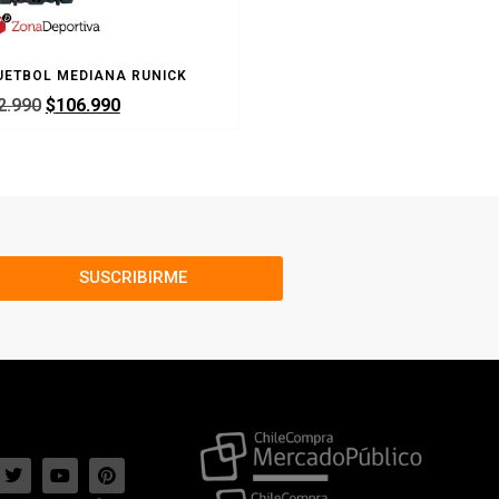
UETBOL MEDIANA RUNICK
BALON BASQUETBOL MOLTE
2.990
$
106.990
$
22.990
$
12.9
SUSCRIBIRME