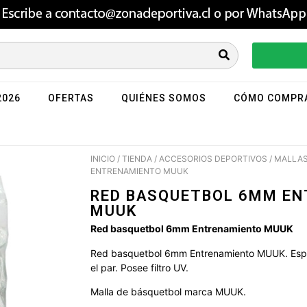
2026
OFERTAS
QUIÉNES SOMOS
CÓMO COMPR
INICIO
/
TIENDA
/
ACCESORIOS DEPORTIVOS
/
MALLAS
ENTRENAMIENTO MUUK
RED BASQUETBOL 6MM E
MUUK
Red basquetbol 6mm Entrenamiento MUUK
Red basquetbol 6mm Entrenamiento MUUK. Espe
el par. Posee filtro UV.
Malla de básquetbol marca MUUK.