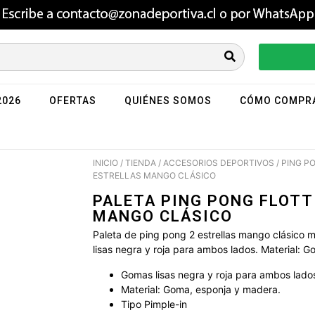
2026
OFERTAS
QUIÉNES SOMOS
CÓMO COMPR
INICIO
/
TIENDA
/
ACCESORIOS DEPORTIVOS
/
PING P
ESTRELLAS MANGO CLÁSICO
PALETA PING PONG FLOTT
MANGO CLÁSICO
Paleta de ping pong 2 estrellas mango clásico
lisas negra y roja para ambos lados. Material: 
Gomas lisas negra y roja para ambos lado
Material: Goma, esponja y madera.
Tipo Pimple-in