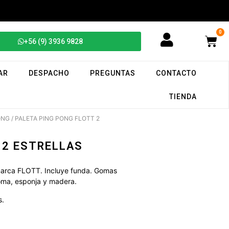
0
+56 (9) 3936 9828
AR
DESPACHO
PREGUNTAS
CONTACTO
TIENDA
ONG
/ PALETA PING PONG FLOTT 2
 2 ESTRELLAS
 marca FLOTT. Incluye funda. Gomas
Goma, esponja y madera.
s.