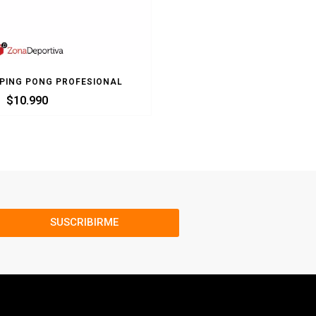
 PING PONG PROFESIONAL
MALLA PING PONG RE
$
10.990
$
9.990
SUSCRIBIRME