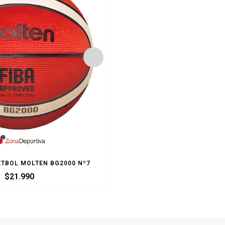
TBOL MOLTEN BG2000 Nº7
BALON BASQUETBOL MOLTE
$
21.990
$
22.990
$
12.9