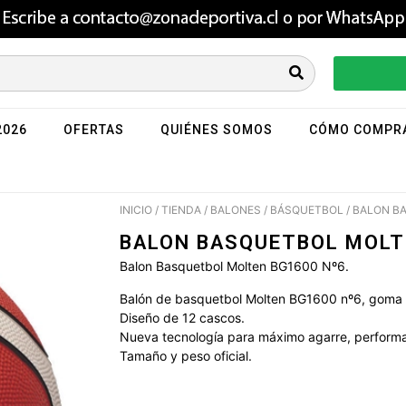
2026
OFERTAS
QUIÉNES SOMOS
CÓMO COMPR
INICIO
/
TIENDA
/
BALONES
/
BÁSQUETBOL
/ BALON B
BALON BASQUETBOL MOLT
Balon Basquetbol Molten BG1600 Nº6.
Balón de basquetbol Molten BG1600 nº6, goma p
Diseño de 12 cascos.
Nueva tecnología para máximo agarre, perform
Tamaño y peso oficial.