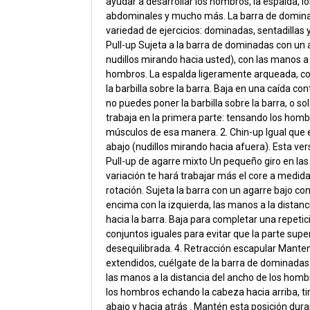
ayudar a desarrollar los hombros, la espalda, lo
abdominales y mucho más. La barra de dominad
variedad de ejercicios: dominadas, sentadillas 
Pull-up Sujeta a la barra de dominadas con un 
nudillos mirando hacia usted), con las manos a 
hombros. La espalda ligeramente arqueada, con
la barbilla sobre la barra. Baja en una caída co
no puedes poner la barbilla sobre la barra, o so
trabaja en la primera parte: tensando los hom
músculos de esa manera. 2. Chin-up Igual que e
abajo (nudillos mirando hacia afuera). Esta ver
Pull-up de agarre mixto Un pequeño giro en las
variación te hará trabajar más el core a medida
rotación. Sujeta la barra con un agarre bajo c
encima con la izquierda, las manos a la distan
hacia la barra. Baja para completar una repeti
conjuntos iguales para evitar que la parte supe
desequilibrada. 4. Retracción escapular Mant
extendidos, cuélgate de la barra de dominada
las manos a la distancia del ancho de los homb
los hombros echando la cabeza hacia arriba, t
abajo y hacia atrás . Mantén esta posición dur