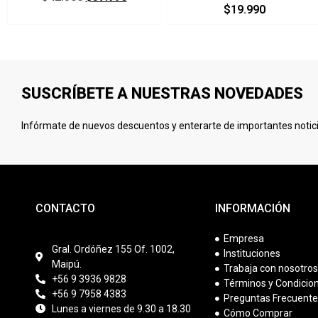
$
19.990
SUSCRÍBETE A NUESTRAS NOVEDADES
Infórmate de nuevos descuentos y enterarte de importantes notici
CONTACTO
INFORMACIÓN
Empresa
Gral. Ordóñez 155 Of. 1002,
Instituciones
Maipú.
Trabaja con nosotro
+56 9 3936 9828
Términos y Condicio
+56 9 7958 4383
Preguntas Frecuent
Lunes a viernes de 9.30 a 18.30
Cómo Comprar