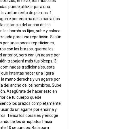
s brazos, el tórax, los músculos
as puede utilizar para una
y levantamiento de piernas. 1.
agarre por encima de la barra (los
la distancia del ancho de los
 los hombros fijos, sube y coloca
ntrolada para una repetición. Si aún
lo por unas pocas repeticiones,
bros con los brazos, quema los
l anterior, pero con un agarre por
sión trabajará más tus bíceps. 3.
 dominadas tradicionales, esta
 que intentas hacer una ligera
on la mano derecha y un agarre por
cia del ancho de los hombros. Sube
ción. Asegúrate de hacer esto en
rior de tu cuerpo quede
eniendo los brazos completamente
s usando un agarre por encima y
ros. Tensa los dorsales y encoge
irando de los omóplatos hacia
ante 10 segundos. Baja para