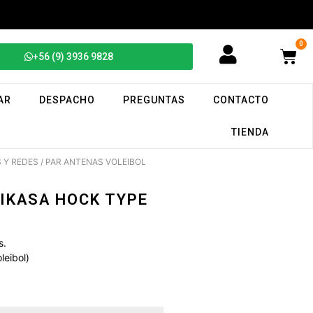
0
+56 (9) 3936 9828
AR
DESPACHO
PREGUNTAS
CONTACTO
TIENDA
 Y REDES
/ PAR ANTENAS VOLEIBOL
IKASA HOCK TYPE
s.
leibol)