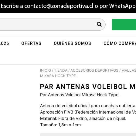
2026
OFERTAS
QUIÉNES SOMOS
CÓMO COMPR
INICIO
/
TIENDA
/
ACCESORIOS DEPORTIVOS
/
MALLAS
MIKASA HOCK TYPE
PAR ANTENAS VOLEIBOL M
Par Antenas Voleibol Mikasa Hock Type.
Antena de voleibol oficial para canchas cubierta
Aprobación FIVB (Federación Internacional de Vo
Material: Fibra de vidrio, aleación de níquel.
Tamaño: 1,8m x 1cm.