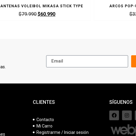
 ANTENAS VOLEIBOL MIKASA STICK TYPE
ARCOS POP-
$
79.990
$
60.990
$
3
as.
CLIENTES
SÍGUENOS
Contacto
Mi Carro
s
Registrarme / Iniciar sesión
nes