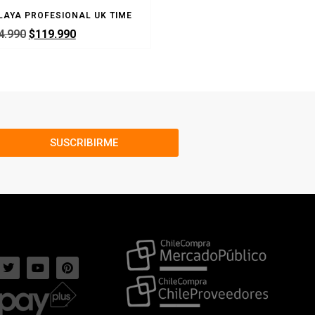
LAYA PROFESIONAL UK TIME
BALON VOLEIBOL PLAYA MIKAS
4.990
$
119.990
$
24.990
SUSCRIBIRME