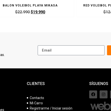
BALON VOLEIBOL PLAYA MIKASA
RED VOLEIBOL P
$
22.990
$
19.990
$
12
as.
CLIENTES
SÍGUENOS
Contacto
Mi Carro
s
Registrarme / Iniciar sesión
nes