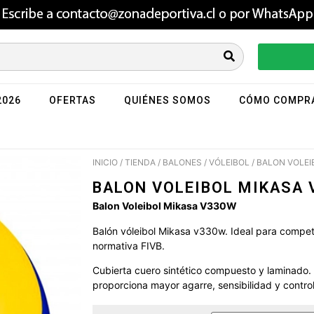
2026
OFERTAS
QUIÉNES SOMOS
CÓMO COMPR
INICIO
/
TIENDA
/
BALONES
/
VÓLEIBOL
/ BALON VOLE
BALON VOLEIBOL MIKASA
Balon Voleibol Mikasa V330W
Balón vóleibol Mikasa v330w. Ideal para competi
normativa FIVB.
Cubierta cuero sintético compuesto y laminado.
proporciona mayor agarre, sensibilidad y control