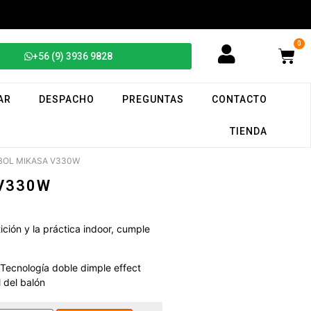
0
+56 (9) 3936 9828
AR
DESPACHO
PREGUNTAS
CONTACTO
TIENDA
IBOL MIKASA V330W
 V330W
ción y la práctica indoor, cumple
 Tecnología doble dimple effect
 del balón