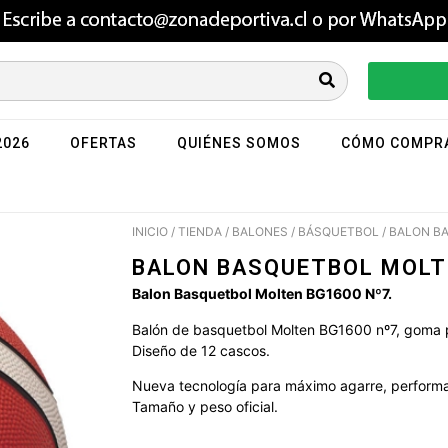
2026
OFERTAS
QUIÉNES SOMOS
CÓMO COMPR
INICIO
/
TIENDA
/
BALONES
/
BÁSQUETBOL
/ BALON B
BALON BASQUETBOL MOLT
Balon Basquetbol Molten BG1600 Nº7.
Balón de basquetbol Molten BG1600 nº7, goma p
Diseño de 12 cascos.
Nueva tecnología para máximo agarre, perform
Tamaño y peso oficial.