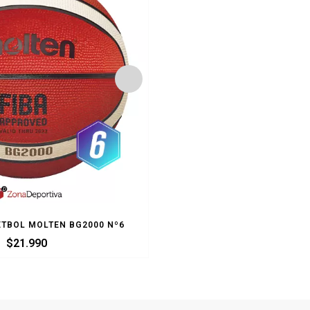
TBOL MOLTEN BG2000 Nº6
BALON BASQUETBOL MOLTE
$
21.990
$
21.990