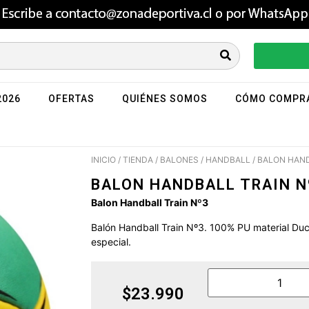
2026
OFERTAS
QUIÉNES SOMOS
CÓMO COMPR
INICIO
/
TIENDA
/
BALONES
/
HANDBALL
/ BALON HAND
BALON HANDBALL TRAIN N
Balon Handball Train Nº3
Balón Handball Train Nº3. 100% PU material Du
especial.
$
23.990