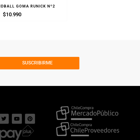
NDBALL GOMA RUNICK Nº2
BALON HANDBALL TORPED
$
10.990
$
25.990
SUSCRIBIRME