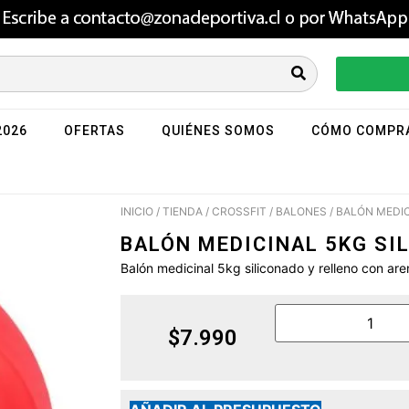
2026
OFERTAS
QUIÉNES SOMOS
CÓMO COMPR
INICIO
/
TIENDA
/
CROSSFIT
/
BALONES
/ BALÓN MEDI
BALÓN MEDICINAL 5KG SI
Balón medicinal 5kg siliconado y relleno con are
$
7.990