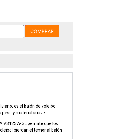
COMPRAR
iano, es el balón de voleibol
su peso y material suave.
SA VS123W-SL permite que los
leibol pierdan el temor al balón