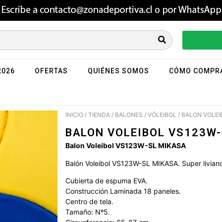
2026
OFERTAS
QUIÉNES SOMOS
CÓMO COMPR
INICIO
/
TIENDA
/
BALONES
/
VÓLEIBOL
/ BALON VOLEI
BALON VOLEIBOL VS123W-
Balon Voleibol VS123W-SL MIKASA
Balón Voleibol VS123W-SL MIKASA. Super liviano, 
Cubierta de espuma EVA.
Construcción Laminada 18 paneles.
Centro de tela.
Tamaño: Nº5.