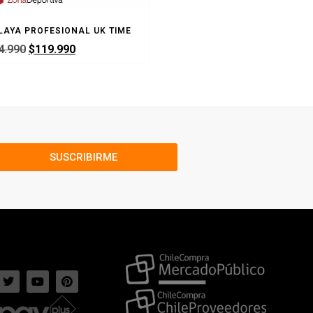
LAYA PROFESIONAL UK TIME
BALON VOLEIBOL PLAYA MIKAS
4.990
$
119.990
$
24.990
SUSCRIBIRME