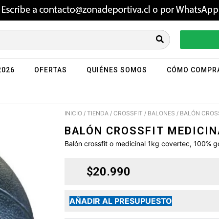
2026
OFERTAS
QUIÉNES SOMOS
CÓMO COMPR
INICIO
/
TIENDA
/
CROSSFIT
/
BALONES
/ BALÓN CROS
BALÓN CROSSFIT MEDICIN
Balón crossfit o medicinal 1kg covertec, 100% 
$
20.990
AÑADIR AL PRESUPUESTO