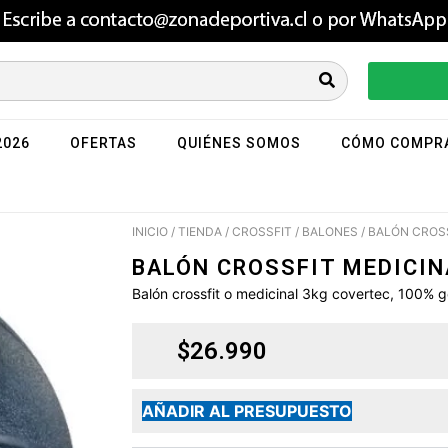
2026
OFERTAS
QUIÉNES SOMOS
CÓMO COMPR
INICIO
/
TIENDA
/
CROSSFIT
/
BALONES
/ BALÓN CROS
BALÓN CROSSFIT MEDICIN
Balón crossfit o medicinal 3kg covertec, 100% 
$
26.990
AÑADIR AL PRESUPUESTO