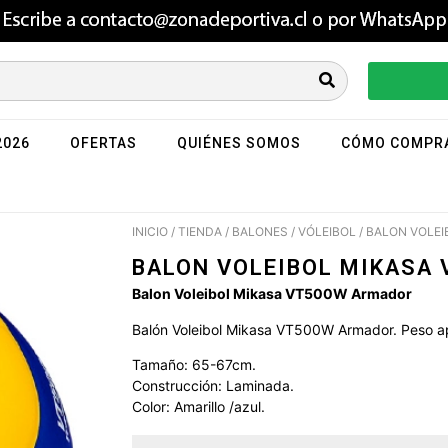
2026
OFERTAS
QUIÉNES SOMOS
CÓMO COMPR
INICIO
/
TIENDA
/
BALONES
/
VÓLEIBOL
/ BALON VOLE
BALON VOLEIBOL MIKASA
Balon Voleibol Mikasa VT500W Armador
Balón Voleibol Mikasa VT500W Armador. Peso a
Tamaño: 65-67cm.
Construcción: Laminada.
Color: Amarillo /azul.