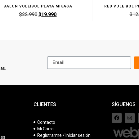
BALON VOLEIBOL PLAYA MIKASA
RED VOLEIBOL P
$
22.990
$
19.990
$
12
as.
CLIENTES
SÍGUENOS
Contacto
Mi Carro
s
Registrarme / Iniciar sesión
nes