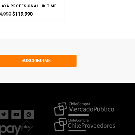
LAYA PROFESIONAL UK TIME
BALON VOLEIBOL PLAYA MIKAS
4.990
$
119.990
$
24.990
SUSCRIBIRME